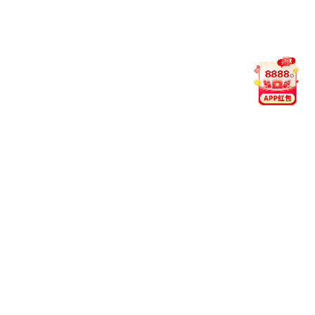
利物浦范戴克在欧冠回追过程中的对抗处
在足球世界的璀璨星河中，总有某些瞬间能点燃球
迷的肾上腺素，让战术...
2026-07-22