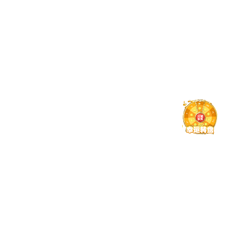
先保哪一
关键
当世界杯的战鼓擂响，每一支夺冠热门的战
当世界杯的战
术板上都写满了两种截然不...
板每一处细节都
08-07 04:36
08-07 04:28
2026 官方正版下载
我们深知，行业的进步需要多方共同努力，2026世
界杯官方平台注册入口 积极参与行业标准制定。
安全下载
了解更多